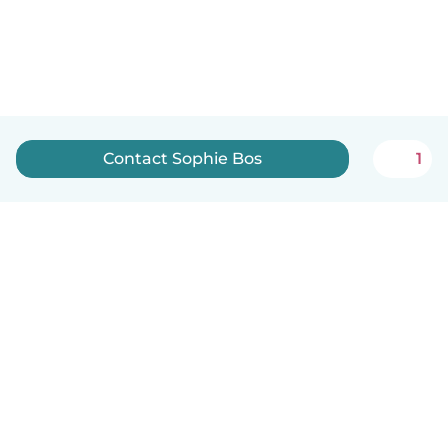
Contact Sophie Bos
1
Nederlands
Hoe het werkt
Help
Voorwaarden & Privacy
Tarieven
Bedrijfsgegevens
Babysits for Work