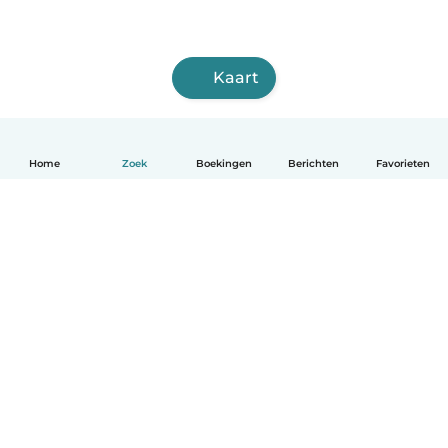
Kaart
Home
Zoek
Boekingen
Berichten
Favorieten
Nederlands
Hoe het werkt
Help
Voorwaarden & Privacy
Tarieven
Bedrijfsgegevens
Babysits for Work
Community standaarden