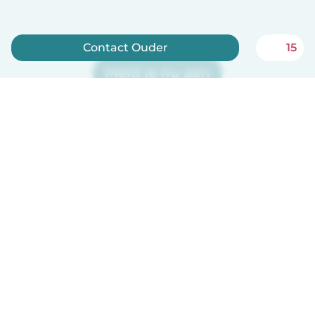
Contact Ouder
15
Meld je nu aan
Babysits is gratis voor oppassen!
Nederlands
Hoe het werkt
Help
Voorwaarden & Privacy
Tarieven
Bedrijfsgegevens
Babysits for Work
Community standaarden