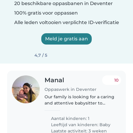
20 beschikbare oppasbanen in Deventer
100% gratis voor oppassen
Alle leden voltooien verplichte ID-verificatie
Meld je gratis aan
4,7 / 5
Manal
10
Oppaswerk in Deventer
Our family is looking for a caring
and attentive babysitter to
watch over our curious,
energetic, and talkative baby. As
Aantal kinderen: 1
multilingual parents who speak
Leeftijd van kinderen:
Baby
Arabic, Dutch, and English,..
Laatste activiteit: 3 weken