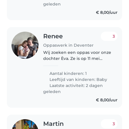
geleden
€ 8,00/uur
Renee
3
Oppaswerk in Deventer
Wij zoeken een oppas voor onze
dochter Èva. Ze is op 11 mei
geboren dus reken maar uit hoe
oud ze is want dat is iedere dag
Aantal kinderen: 1
weer anders. Op dit moment is
Leeftijd van kinderen:
Baby
het een rustige lieve schat..
Laatste activiteit: 2 dagen
geleden
€ 8,00/uur
Martin
3