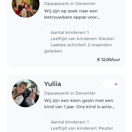
Oppaswerk in Deventer
Wij zijn op zoek naar een
betrouwbare oppas voor
langdurie tijd. Onze zoon is vol
energie en fanatsie. Wij hopen
Aantal kinderen: 1
een oppas te vinden die graag
Leeftijd van kinderen:
Kleuter
mee speelt maar duidelijk
Laatste activiteit: 2 maanden
grenzen kan..
geleden
€ 12,00/uur
Yuliia
4
Oppaswerk in Deventer
Wij zijn een klein gezin met een
kind van 1 jaar. Ons kind is actief
en nieuwsgierig en houdt van
spelen en aandacht. Wij zijn op
Aantal kinderen: 1
zoek naar een betrouwbare en
Leeftijd van kinderen:
Peuter
zorgzame oppas voor..