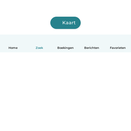
Kaart
Home
Zoek
Boekingen
Berichten
Favorieten
Nederlands
Hoe het werkt
Help
Voorwaarden & Privacy
Tarieven
Bedrijfsgegevens
Babysits for Work
Community standaarden