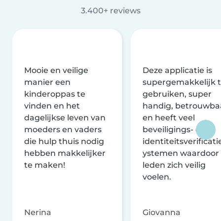
3.400+ reviews
Mooie en veilige
Deze applicatie is
manier een
supergemakkelijk 
kinderoppas te
gebruiken, super
vinden en het
handig, betrouwba
dagelijkse leven van
en heeft veel
moeders en vaders
beveiligings- en
die hulp thuis nodig
identiteitsverificati
hebben makkelijker
ystemen waardoor
te maken!
leden zich veilig
voelen.
Nerina
Giovanna