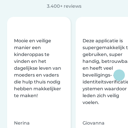
3.400+ reviews
Mooie en veilige
Deze applicatie is
manier een
supergemakkelijk 
kinderoppas te
gebruiken, super
vinden en het
handig, betrouwba
dagelijkse leven van
en heeft veel
moeders en vaders
beveiligings- en
die hulp thuis nodig
identiteitsverificati
hebben makkelijker
ystemen waardoor
te maken!
leden zich veilig
voelen.
Nerina
Giovanna