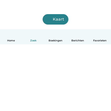
Kaart
Home
Zoek
Boekingen
Berichten
Favorieten
Nederlands
Hoe het werkt
Help
Voorwaarden & Privacy
Tarieven
Bedrijfsgegevens
Babysits for Work
Community standaarden