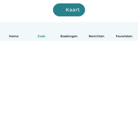
Kaart
Home
Zoek
Boekingen
Berichten
Favorieten
Nederlands
Hoe het werkt
Help
Voorwaarden & Privacy
Tarieven
Bedrijfsgegevens
Babysits for Work
Community standaarden