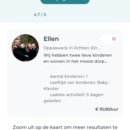
4,7 / 5
Ellen
12
Oppaswerk in Echten (Drenthe)
Wij hebben twee lieve kinderen
en wonen in het mooie dorp
Echten. Stijn is vijf jaar en Tess is
2 jaar. Wij zijn op zoek naar een
Aantal kinderen: 1
oppas die af en toe in het
Leeftijd van kinderen:
Baby
•
weekend ('s avonds) een..
Kleuter
Laatste activiteit: 5 dagen
geleden
€ 10,00/uur
Zoom uit op de kaart om meer resultaten te