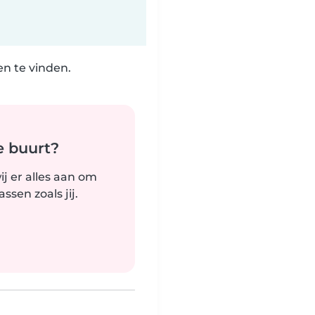
n te vinden.
e buurt?
j er alles aan om
sen zoals jij.