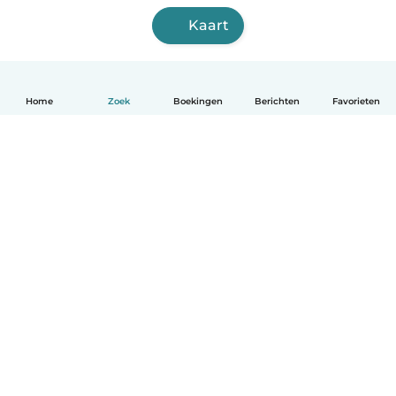
Kaart
Home
Zoek
Boekingen
Berichten
Favorieten
Nederlands
Hoe het werkt
Help
Voorwaarden & Privacy
Tarieven
Bedrijfsgegevens
Babysits for Work
Community standaarden