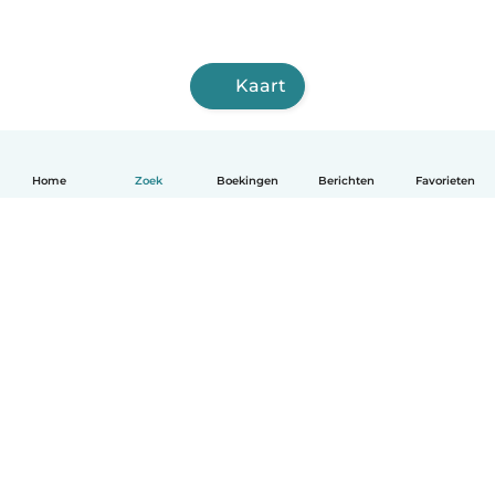
Kaart
Home
Zoek
Boekingen
Berichten
Favorieten
Nederlands
Hoe het werkt
Help
Voorwaarden & Privacy
Tarieven
Bedrijfsgegevens
Babysits for Work
Community standaarden