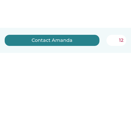
Contact Amanda
12
Nederlands
Hoe het werkt
Help
Voorwaarden & Privacy
Tarieven
Bedrijfsgegevens
Babysits for Work