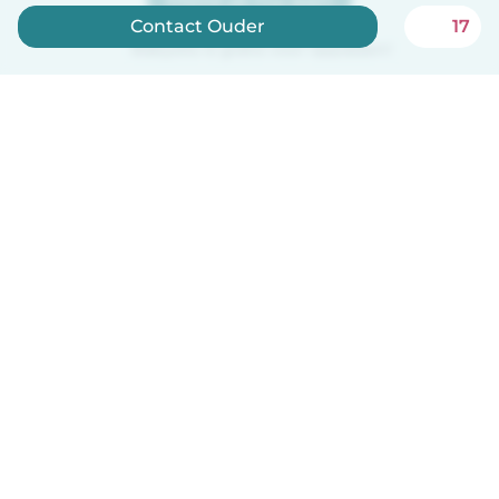
Meld je nu aan
Contact Ouder
17
Babysits is gratis voor oppassen!
Nederlands
Hoe het werkt
Help
Voorwaarden & Privacy
Tarieven
Bedrijfsgegevens
Babysits for Work
Community standaarden