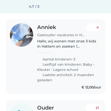
4,7 / 5
Anniek
4
Gastouder vacatures in Hattem
Hallo, wij wonen met onze 3 kids
in Hattem en zoeken 1
oppas/gastouder die op de
maandag en donderdag voor
Aantal kinderen: 3
(7.15-8.30) en/of naschoolse (14.30-
Leeftijd van kinderen:
Baby
•
18-15) opvang kan bieden bij ons
Kleuter
•
Lagere school
thuis...
Laatste activiteit: 2 maanden
geleden
€ 12,00/uur
Ouder
21