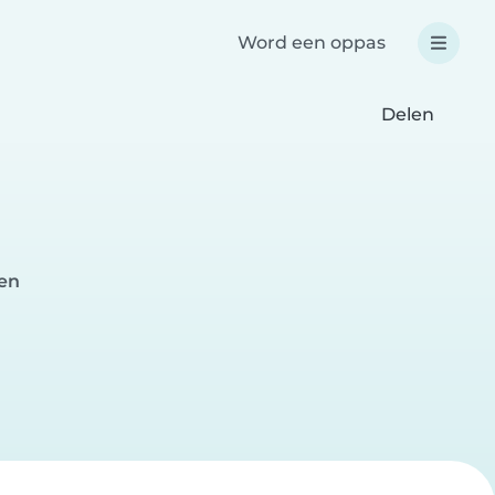
Word een oppas
Delen
en