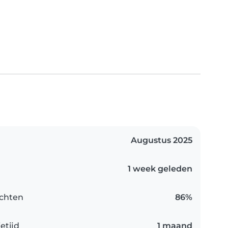
Augustus 2025
1 week geleden
chten
86%
etijd
1 maand