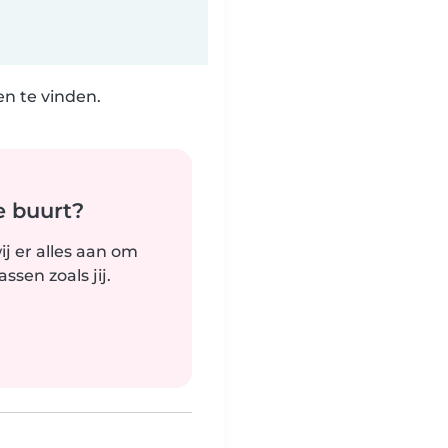
n te vinden.
e buurt?
j er alles aan om
sen zoals jij.