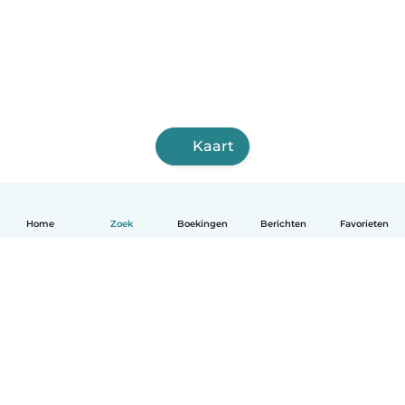
Kaart
Home
Zoek
Boekingen
Berichten
Favorieten
Nederlands
Hoe het werkt
Help
Voorwaarden & Privacy