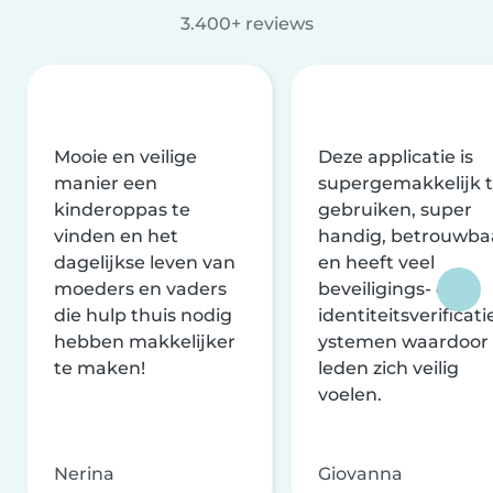
3.400+ reviews
Mooie en veilige
Deze applicatie is
manier een
supergemakkelijk 
kinderoppas te
gebruiken, super
vinden en het
handig, betrouwba
dagelijkse leven van
en heeft veel
moeders en vaders
beveiligings- en
die hulp thuis nodig
identiteitsverificati
hebben makkelijker
ystemen waardoor
te maken!
leden zich veilig
voelen.
Nerina
Giovanna