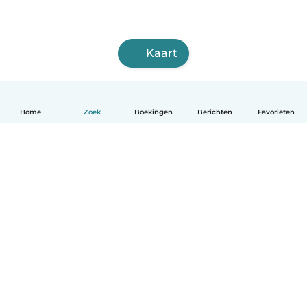
Kaart
Home
Zoek
Boekingen
Berichten
Favorieten
Nederlands
Hoe het werkt
Help
Voorwaarden & Privacy
Tarieven
Bedrijfsgegevens
Babysits for Work
Community standaarden