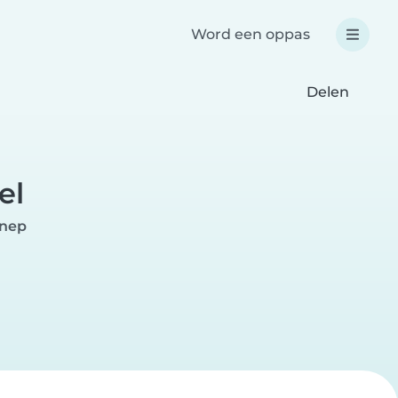
Word een oppas
Delen
el
nnep