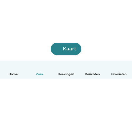
Kaart
Home
Zoek
Boekingen
Berichten
Favorieten
Nederlands
Hoe het werkt
Help
Voorwaarden & Privacy