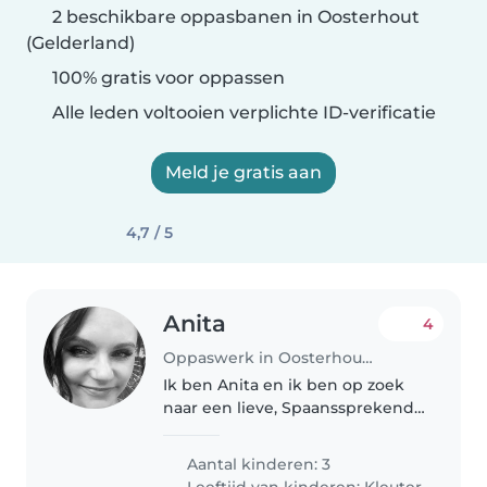
2 beschikbare oppasbanen in Oosterhout
(Gelderland)
100% gratis voor oppassen
Alle leden voltooien verplichte ID-verificatie
Meld je gratis aan
4,7 / 5
Anita
4
Oppaswerk in Oosterhout (Gelderland)
Ik ben Anita en ik ben op zoek
naar een lieve, Spaanssprekende
oppas of Spaanssprekende
speelkameraadje(s) voor mijn
Aantal kinderen: 3
twee kinderen, Sander (7) en
Leeftijd van kinderen:
Kleuter