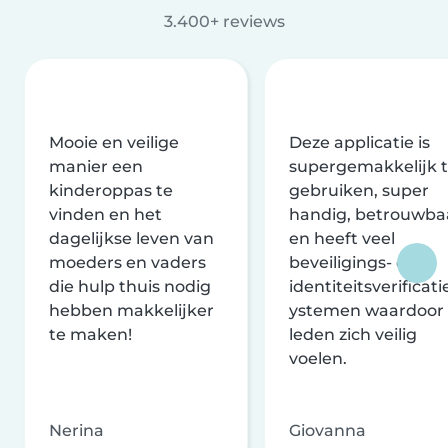
3.400+ reviews
Mooie en veilige
Deze applicatie is
manier een
supergemakkelijk 
kinderoppas te
gebruiken, super
vinden en het
handig, betrouwba
dagelijkse leven van
en heeft veel
moeders en vaders
beveiligings- en
die hulp thuis nodig
identiteitsverificati
hebben makkelijker
ystemen waardoor
te maken!
leden zich veilig
voelen.
Nerina
Giovanna