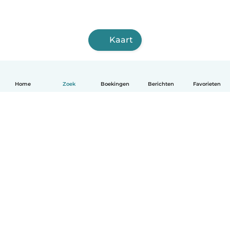
Kaart
Home
Zoek
Boekingen
Berichten
Favorieten
Nederlands
Hoe het werkt
Help
Voorwaarden & Privacy
Tarieven
Bedrijfsgegevens
Babysits for Work
Community standaarden