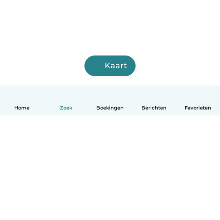
Kaart
Home
Zoek
Boekingen
Berichten
Favorieten
Nederlands
Hoe het werkt
Help
Voorwaarden & Privacy
Tarieven
Bedrijfsgegevens
Babysits for Work