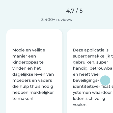
4,7 / 5
3.400+ reviews
Mooie en veilige
Deze applicatie is
manier een
supergemakkelijk 
kinderoppas te
gebruiken, super
vinden en het
handig, betrouwba
dagelijkse leven van
en heeft veel
moeders en vaders
beveiligings- en
die hulp thuis nodig
identiteitsverificati
hebben makkelijker
ystemen waardoor
te maken!
leden zich veilig
voelen.