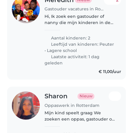
Gastouder vacatures in Rotterdam
Hi, Ik zoek een gastouder of
nanny die mijn kinderen in de
ochtend bij de bso en kdv kan
zetten
Aantal kinderen: 2
Leeftijd van kinderen:
Peuter
•
Lagere school
Laatste activiteit: 1 dag
geleden
€ 11,00/uur
Sharon
Nieuw
Oppaswerk in Rotterdam
Mijn kind speelt graag We
zoeken een oppas, gastouder of
nanny die goed kan omgaan
met een rustig, grappig en