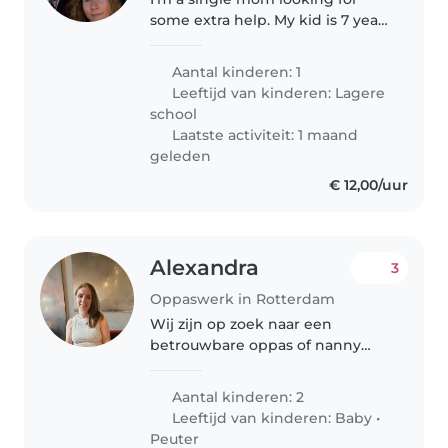
some extra help. My kid is 7 years
old.
Aantal kinderen: 1
Leeftijd van kinderen:
Lagere
school
Laatste activiteit: 1 maand
geleden
€ 12,00/uur
Alexandra
3
Oppaswerk in Rotterdam
Wij zijn op zoek naar een
betrouwbare oppas of nanny
voor onze twee kinderen, een
baby en een peuter. Onze
Aantal kinderen: 2
kinderen zijn intelligent, kalm
Leeftijd van kinderen:
Baby
•
en vriendelijk. We zijn
Peuter