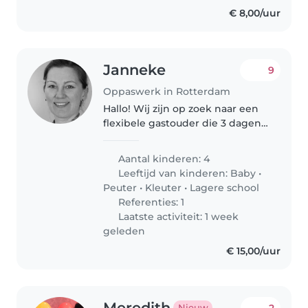
€ 8,00/uur
Janneke
9
Oppaswerk in Rotterdam
Hallo! Wij zijn op zoek naar een
flexibele gastouder die 3 dagen
per week bij ons in huis op zou
willen passen op onze kinderen
Aantal kinderen: 4
van 10, 8, 6 en 4 jaar! we hebben
Leeftijd van kinderen:
Baby
•
nu een su pair, zij..
Peuter
•
Kleuter
•
Lagere school
Referenties: 1
Laatste activiteit: 1 week
geleden
€ 15,00/uur
Meredith
2
Nieuw