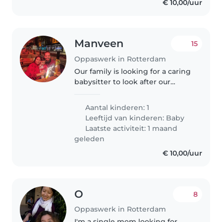
€ 10,00/uur
Manveen
15
Oppaswerk in Rotterdam
Our family is looking for a caring
babysitter to look after our
energetic, sporty, and curious 1-
year-old baby. We need
Aantal kinderen: 1
someone who can provide a
Leeftijd van kinderen:
Baby
safe, nurturing environment and
Laatste activiteit: 1 maand
feed..
geleden
€ 10,00/uur
O
8
Oppaswerk in Rotterdam
I'm a single mom looking for