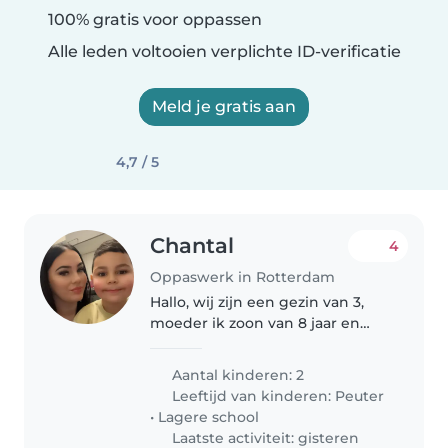
100% gratis voor oppassen
Alle leden voltooien verplichte ID-verificatie
Meld je gratis aan
4,7 / 5
Chantal
4
Oppaswerk in Rotterdam
Hallo, wij zijn een gezin van 3,
moeder ik zoon van 8 jaar en
meisje van 1 jaar. Wij zijn opzoek
naar een oppas die af en toe een
Aantal kinderen: 2
middag of avond kan oppassen
Leeftijd van kinderen:
Peuter
•
Lagere school
Laatste activiteit: gisteren