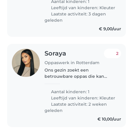
Aantal kinderen: 1
kunstzinnig kindje
Leeftijd van kinderen:
Kleuter
Laatste activiteit: 3 dagen
geleden
€ 9,00/uur
Soraya
2
Oppaswerk in Rotterdam
Ons gezin zoekt een
betrouwbare oppas die kan
zorgen voor onze energieke 4-
jarige zoon met autisme. We zijn
Aantal kinderen: 1
op zoek naar iemand met
Leeftijd van kinderen:
Kleuter
ervaring in het begeleiden van
Laatste activiteit: 2 weken
kinderen met speciale..
geleden
€ 10,00/uur