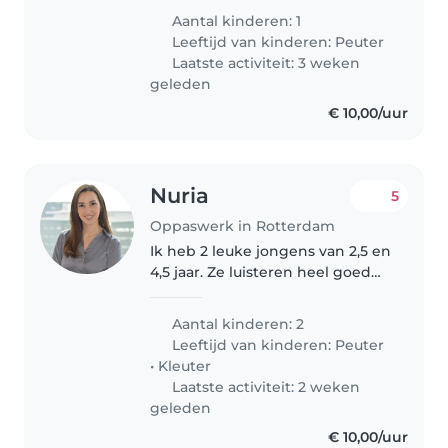
regelmatig afspraken in het
Aantal kinderen: 1
ziekenhuis en binnenkort start
Leeftijd van kinderen:
Peuter
ik een traject voor een operatie...
Laatste activiteit: 3 weken
geleden
€ 10,00/uur
Nuria
5
Oppaswerk in Rotterdam
Ik heb 2 leuke jongens van 2,5 en
4,5 jaar. Ze luisteren heel goed
en zijn heel gezellig. Ze worden
nooit echt boos vooral als zijn
Aantal kinderen: 2
vader en moeder er niet bij zijn.
Leeftijd van kinderen:
Peuter
Ze houden van..
•
Kleuter
Laatste activiteit: 2 weken
geleden
€ 10,00/uur