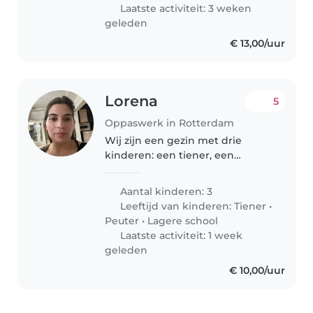
geïnteresseerd in..
Laatste activiteit: 3 weken
geleden
€ 13,00/uur
Lorena
5
Oppaswerk in Rotterdam
Wij zijn een gezin met drie
kinderen: een tiener, een
peutertje en een
basisschoolleerling. Onze
Aantal kinderen: 3
kinderen zijn vriendelijk, slim en
Leeftijd van kinderen:
Tiener
•
grappig. We zoeken een oppas
Peuter
•
Lagere school
die comfortabel is..
Laatste activiteit: 1 week
geleden
€ 10,00/uur