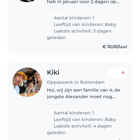
heb in januari voor 2 dagen op
pas nodig misschien meer
dagen voor mijn baby zo dat ik
Aantal kinderen: 1
een paar uurtjes kan werken.
Leeftijd van kinderen:
Baby
Heb wel een betrouwbaar
Laatste activiteit: 3 dagen
iemand..
geleden
€ 10,00/uur
Kiki
4
Oppaswerk in Rotterdam
Hoi, wij zijn een familie van 4, de
jongste Alexander moet nog
naar de opvang. Wij zoeken
soms iemand die evt 1 dag op
Aantal kinderen: 1
hem kan passen als hij niet naar
Leeftijd van kinderen:
Baby
de opvang gaat en wij beide..
Laatste activiteit: 4 dagen
geleden