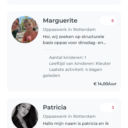
Marguerite
6
Oppaswerk in Rotterdam
Hoi, wij zoeken op structurele
basis oppas voor dinsdag- en
woensdagnamiddag voor ons
lieve vierjarig zoontje Julius.
Aantal kinderen: 1
Helemaal fijn als die dagen ook
Leeftijd van kinderen:
Kleuter
kan gekookt worden. Leuk om
Laatste activiteit: 4 dagen
eens..
geleden
€ 14,00/uur
Patricia
3
Oppaswerk in Rotterdam
Hallo mijn naam is patricia en ik