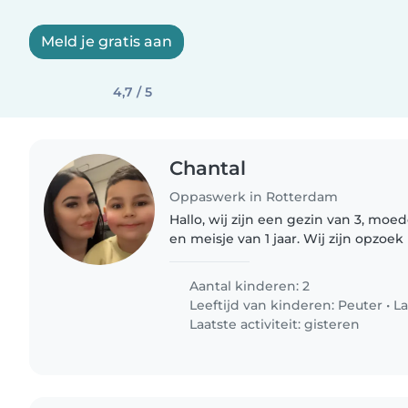
Meld je gratis aan
4,7 / 5
Chantal
Oppaswerk in Rotterdam
Hallo, wij zijn een gezin van 3, moed
en meisje van 1 jaar. Wij zijn opzoek naar een oppas die af
en toe een middag of avond kan o
Aantal kinderen: 2
Leeftijd van kinderen:
Peuter
•
La
Laatste activiteit: gisteren