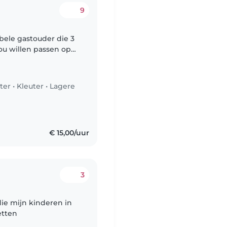
9
ibele gastouder die 3
ou willen passen op
ter
•
Kleuter
•
Lagere
n
€ 15,00/uur
3
die mijn kinderen in
etten