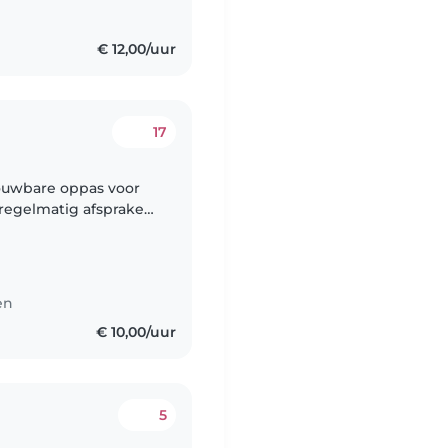
n
€ 12,00/uur
17
rouwbare oppas voor
b regelmatig afspraken
t ik een traject voor
en
€ 10,00/uur
5