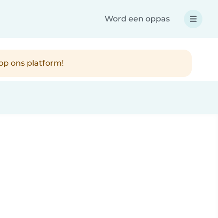
Word een oppas
op ons platform!