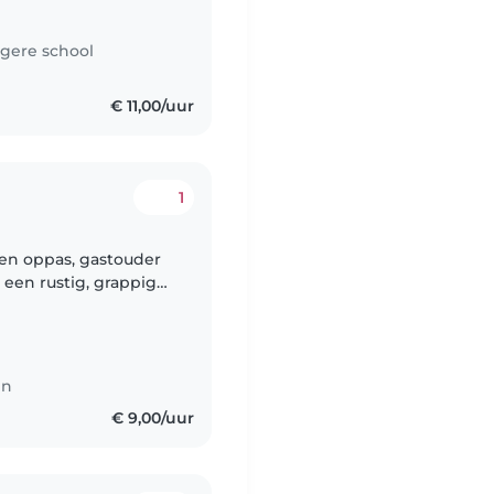
gere school
€ 11,00/uur
1
en oppas, gastouder
een rustig, grappig
en
€ 9,00/uur