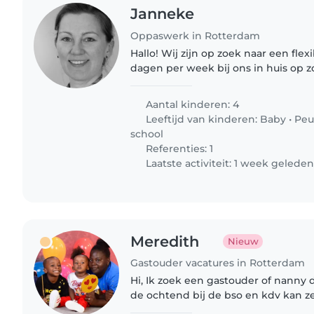
Janneke
Oppaswerk in Rotterdam
Hallo! Wij zijn op zoek naar een flex
dagen per week bij ons in huis op z
onze kinderen van 10, 8, 6 en 4 jaar! we hebben nu een su
pair, zij..
Aantal kinderen: 4
Leeftijd van kinderen:
Baby
•
Peu
school
Referenties: 1
Laatste activiteit: 1 week gelede
Meredith
Nieuw
Gastouder vacatures in Rotterdam
Hi, Ik zoek een gastouder of nanny 
de ochtend bij de bso en kdv kan z