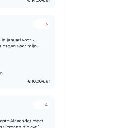
€ 14,00/uur
3
 in januari voor 2
r dagen voor mijn
n werken. Heb wel een
en
€ 10,00/uur
4
jongste Alexander moet
s iemand die evt 1