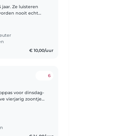
 jaar. Ze luisteren
 worden nooit echt
r niet bij zijn. Ze
euter
en
€ 10,00/uur
6
 oppas voor dinsdag-
 vierjarig zoontje
ook kan gekookt
en