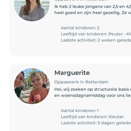
Ik heb 2 leuke jongens van 2,5 en 4,5
heel goed en zijn heel gezellig. Ze
boos vooral als zijn vader en moeder e
houden van..
Aantal kinderen: 2
Leeftijd van kinderen:
Peuter
•
Kl
Laatste activiteit: 2 weken geled
Marguerite
Oppaswerk in Rotterdam
Hoi, wij zoeken op structurele basis
en woensdagnamiddag voor ons lieve
Julius. Helemaal fijn als die dagen 
worden. Leuk om eens..
Aantal kinderen: 1
Leeftijd van kinderen:
Kleuter
Laatste activiteit: 5 dagen geled