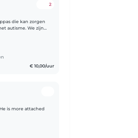
2
ppas die kan zorgen
met autisme. We zijn
in het begeleiden van
en
€ 10,00/uur
He is more attached