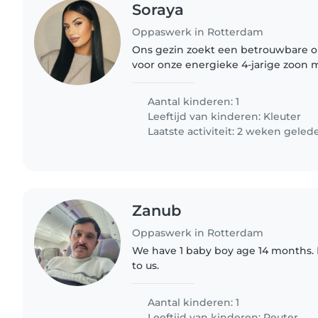
Soraya
Oppaswerk in Rotterdam
Ons gezin zoekt een betrouwbare o
voor onze energieke 4-jarige zoon 
op zoek naar iemand met ervaring 
kinderen met speciale..
Aantal kinderen: 1
Leeftijd van kinderen:
Kleuter
Laatste activiteit: 2 weken geled
Zanub
Oppaswerk in Rotterdam
We have 1 baby boy age 14 months. 
to us.
Aantal kinderen: 1
Leeftijd van kinderen:
Peuter