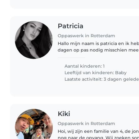
Patricia
Oppaswerk in Rotterdam
Hallo mijn naam is patricia en ik heb
dagen op pas nodig misschien mee
baby zo dat ik een paar uurtjes ka
betrouwbaar iemand..
Aantal kinderen: 1
Leeftijd van kinderen:
Baby
Laatste activiteit: 3 dagen geled
Kiki
Oppaswerk in Rotterdam
Hoi, wij zijn een familie van 4, de 
nog naar de opvang. Wij zoeken som