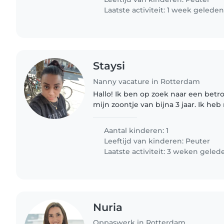
Laatste activiteit: 1 week gelede
Staysi
Nanny vacature in Rotterdam
Hallo! Ik ben op zoek naar een bet
mijn zoontje van bijna 3 jaar. Ik he
in het ziekenhuis en binnenkort star
een operatie...
Aantal kinderen: 1
Leeftijd van kinderen:
Peuter
Laatste activiteit: 3 weken geled
Nuria
Oppaswerk in Rotterdam