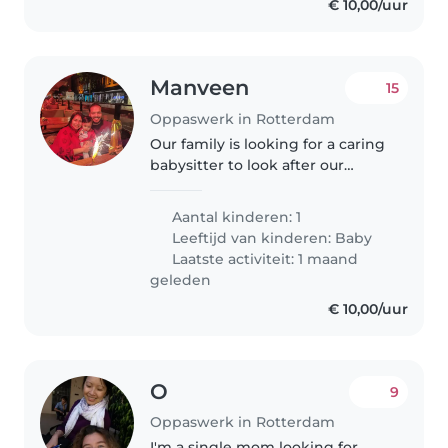
€ 10,00/uur
Manveen
15
Oppaswerk in Rotterdam
Our family is looking for a caring
babysitter to look after our
energetic, sporty, and curious 1-
year-old baby. We need
Aantal kinderen: 1
someone who can provide a
Leeftijd van kinderen:
Baby
safe, nurturing environment and
Laatste activiteit: 1 maand
feed..
geleden
€ 10,00/uur
O
9
Oppaswerk in Rotterdam
I'm a single mom looking for