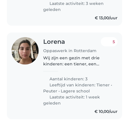
geïnteresseerd in..
Laatste activiteit: 3 weken
geleden
€ 13,00/uur
Lorena
5
Oppaswerk in Rotterdam
Wij zijn een gezin met drie
kinderen: een tiener, een
peutertje en een
basisschoolleerling. Onze
Aantal kinderen: 3
kinderen zijn vriendelijk, slim en
Leeftijd van kinderen:
Tiener
•
grappig. We zoeken een oppas
Peuter
•
Lagere school
die comfortabel is..
Laatste activiteit: 1 week
geleden
€ 10,00/uur