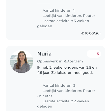
zoontje van bijna 3 jaar. Ik heb
regelmatig afspraken in het
Aantal kinderen: 1
ziekenhuis en binnenkort start
Leeftijd van kinderen:
Peuter
ik een traject voor een operatie...
Laatste activiteit: 3 weken
geleden
€ 10,00/uur
Nuria
5
Oppaswerk in Rotterdam
Ik heb 2 leuke jongens van 2,5 en
4,5 jaar. Ze luisteren heel goed
en zijn heel gezellig. Ze worden
nooit echt boos vooral als zijn
Aantal kinderen: 2
vader en moeder er niet bij zijn.
Leeftijd van kinderen:
Peuter
Ze houden van..
•
Kleuter
Laatste activiteit: 2 weken
geleden