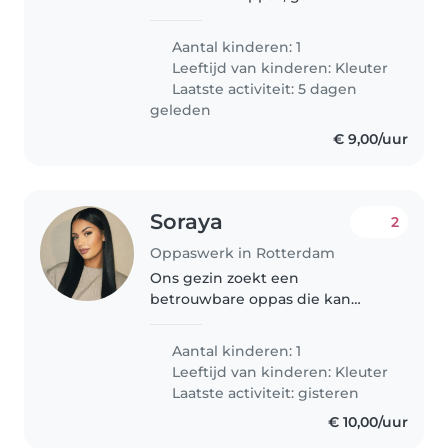
nanny die goed kan omgaan
met een rustig, grappig en
Aantal kinderen: 1
kunstzinnig kindje
Leeftijd van kinderen:
Kleuter
Laatste activiteit: 5 dagen
geleden
€ 9,00/uur
Soraya
2
Oppaswerk in Rotterdam
Ons gezin zoekt een
betrouwbare oppas die kan
zorgen voor onze energieke 4-
jarige zoon met autisme. We zijn
Aantal kinderen: 1
op zoek naar iemand met
Leeftijd van kinderen:
Kleuter
ervaring in het begeleiden van
Laatste activiteit: gisteren
kinderen met speciale..
€ 10,00/uur