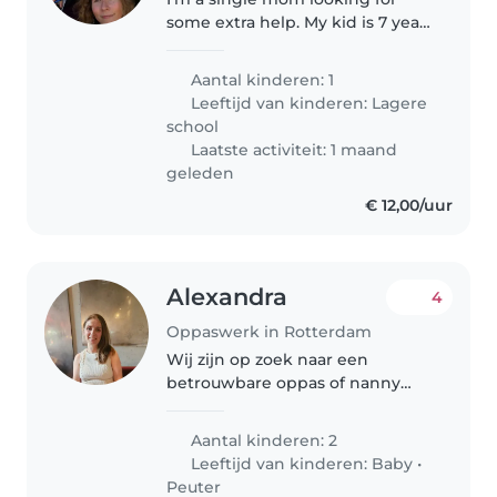
some extra help. My kid is 7 years
old.
Aantal kinderen: 1
Leeftijd van kinderen:
Lagere
school
Laatste activiteit: 1 maand
geleden
€ 12,00/uur
Alexandra
4
Oppaswerk in Rotterdam
Wij zijn op zoek naar een
betrouwbare oppas of nanny
voor onze twee kinderen, een
baby en een peuter. Onze
Aantal kinderen: 2
kinderen zijn intelligent, kalm
Leeftijd van kinderen:
Baby
•
en vriendelijk. We zijn
Peuter