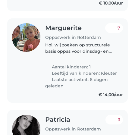
€ 10,00/uur
Marguerite
7
Oppaswerk in Rotterdam
Hoi, wij zoeken op structurele
basis oppas voor dinsdag- en
woensdagnamiddag voor ons
lieve vierjarig zoontje Julius.
Aantal kinderen: 1
Helemaal fijn als die dagen ook
Leeftijd van kinderen:
Kleuter
kan gekookt worden. Leuk om
Laatste activiteit: 6 dagen
eens..
geleden
€ 14,00/uur
Patricia
3
Oppaswerk in Rotterdam