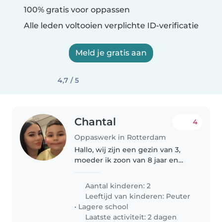
100% gratis voor oppassen
Alle leden voltooien verplichte ID-verificatie
Meld je gratis aan
4,7 / 5
Chantal
4
Oppaswerk in Rotterdam
Hallo, wij zijn een gezin van 3,
moeder ik zoon van 8 jaar en
meisje van 1 jaar. Wij zijn opzoek
naar een oppas die af en toe een
Aantal kinderen: 2
middag of avond kan oppassen
Leeftijd van kinderen:
Peuter
•
Lagere school
Laatste activiteit: 2 dagen