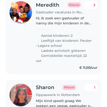
Meredith
3
Nieuw
Gastouder vacatures in Rotterdam
Hi, Ik zoek een gastouder of
nanny die mijn kinderen in de
ochtend bij de bso en kdv kan
zetten
Aantal kinderen: 2
Leeftijd van kinderen:
Peuter
•
Lagere school
Laatste activiteit: gisteren
Gemiddelde reactietijd: 22
uur
€ 11,00/uur
Sharon
1
Nieuw
Oppaswerk in Rotterdam
Mijn kind speelt graag We
zoeken een oppas, gastouder of