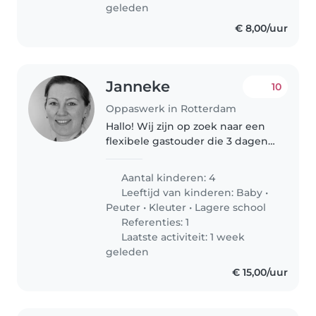
geleden
€ 8,00/uur
Janneke
10
Oppaswerk in Rotterdam
Hallo! Wij zijn op zoek naar een
flexibele gastouder die 3 dagen
per week bij ons in huis op zou
willen passen op onze kinderen
Aantal kinderen: 4
van 10, 8, 6 en 4 jaar! we hebben
Leeftijd van kinderen:
Baby
•
nu een su pair, zij..
Peuter
•
Kleuter
•
Lagere school
Referenties: 1
Laatste activiteit: 1 week
geleden
€ 15,00/uur