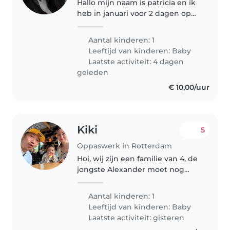
Hallo mijn naam is patricia en ik
heb in januari voor 2 dagen op
pas nodig misschien meer
dagen voor mijn baby zo dat ik
Aantal kinderen: 1
een paar uurtjes kan werken.
Leeftijd van kinderen:
Baby
Heb wel een betrouwbaar
Laatste activiteit: 4 dagen
iemand..
geleden
€ 10,00/uur
Kiki
5
Oppaswerk in Rotterdam
Hoi, wij zijn een familie van 4, de
jongste Alexander moet nog
naar de opvang. Wij zoeken
soms iemand die evt 1 dag op
Aantal kinderen: 1
hem kan passen als hij niet naar
Leeftijd van kinderen:
Baby
de opvang gaat en wij beide..
Laatste activiteit: gisteren