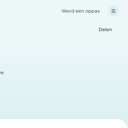
Word een oppas
Delen
am