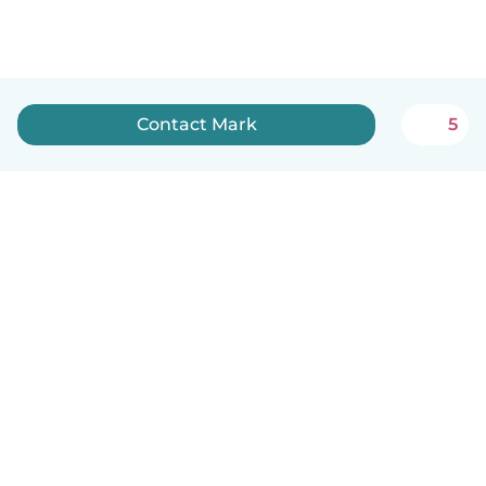
Contact Mark
5
Nederlands
Hoe het werkt
Help
Voorwaarden & Privacy
Tarieven
Bedrijfsgegevens
Babysits for Work
Community standaarden