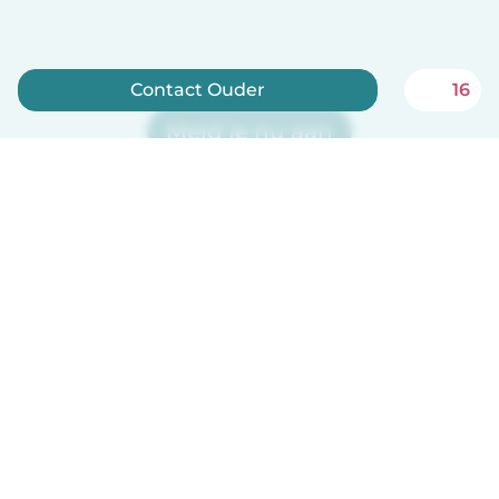
Contact Ouder
16
Meld je nu aan
Babysits is gratis voor oppassen!
Nederlands
Hoe het werkt
Help
Voorwaarden & Privacy
Tarieven
Bedrijfsgegevens
Babysits for Work
Community standaarden