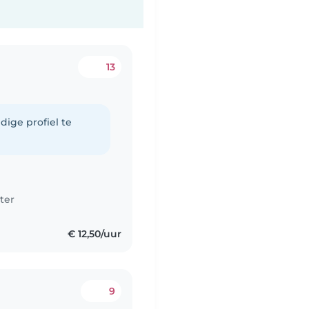
13
dige profiel te
ter
n
€ 12,50/uur
9