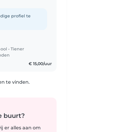
dige profiel te
hool
•
Tiener
leden
€ 15,00/uur
n te vinden.
e buurt?
j er alles aan om