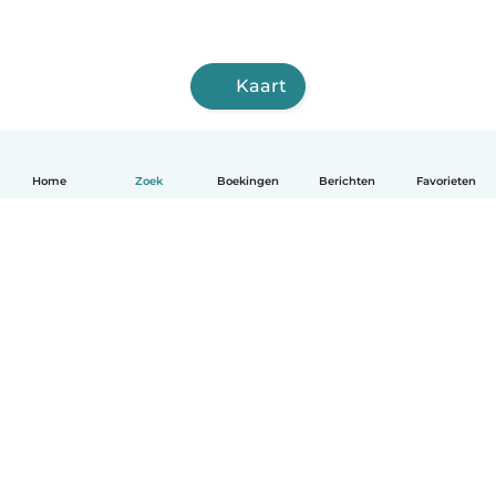
Kaart
Home
Zoek
Boekingen
Berichten
Favorieten
Nederlands
Hoe het werkt
Help
Voorwaarden & Privacy
Tarieven
Bedrijfsgegevens
Babysits for Work
Community standaarden