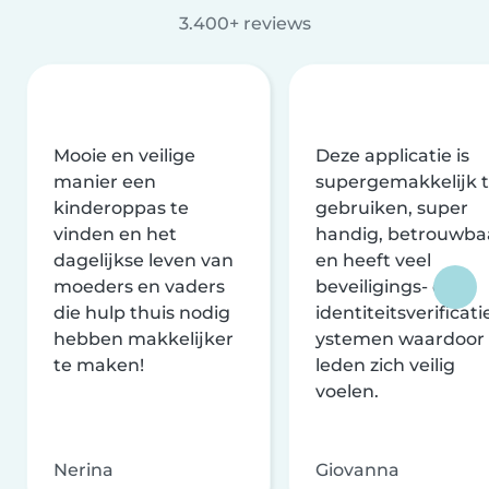
3.400+ reviews
Mooie en veilige
Deze applicatie is
manier een
supergemakkelijk 
kinderoppas te
gebruiken, super
vinden en het
handig, betrouwba
dagelijkse leven van
en heeft veel
moeders en vaders
beveiligings- en
die hulp thuis nodig
identiteitsverificati
hebben makkelijker
ystemen waardoor
te maken!
leden zich veilig
voelen.
Nerina
Giovanna