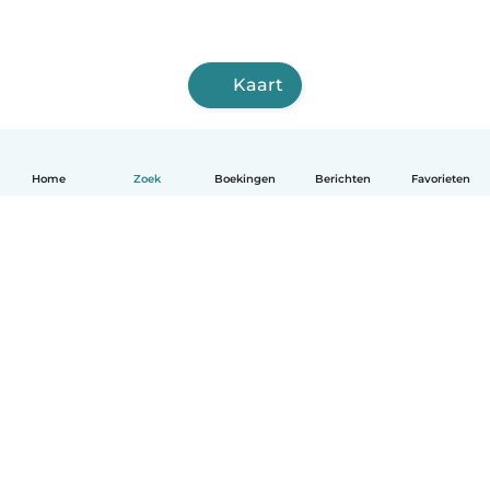
Kaart
Home
Zoek
Boekingen
Berichten
Favorieten
Nederlands
Hoe het werkt
Help
Voorwaarden & Privacy
Tarieven
Bedrijfsgegevens
Babysits for Work
Community standaarden