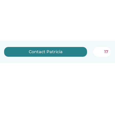
Contact Patricia
17
Nederlands
Hoe het werkt
Help
Voorwaarden & Privacy