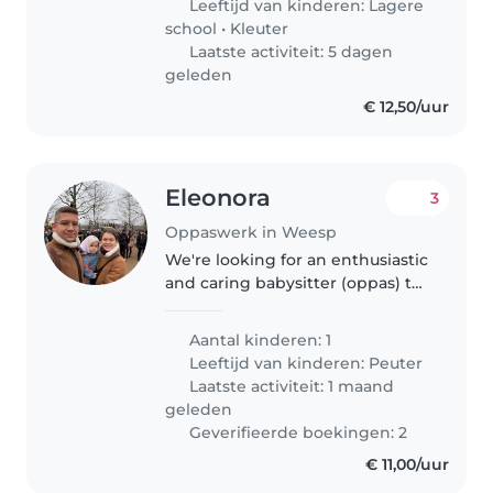
Leeftijd van kinderen:
Lagere
begint vroeg, dus we..
school
•
Kleuter
Laatste activiteit: 5 dagen
geleden
€ 12,50/uur
Eleonora
3
Oppaswerk in Weesp
We're looking for an enthusiastic
and caring babysitter (oppas) to
look after our energetic and
curious toddler. Our little one is
Aantal kinderen: 1
full of energy and loves to
Leeftijd van kinderen:
Peuter
explore and learn, so..
Laatste activiteit: 1 maand
geleden
Geverifieerde boekingen: 2
€ 11,00/uur