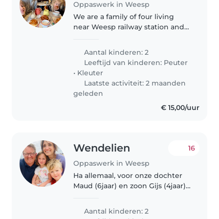
Oppaswerk in Weesp
We are a family of four living
near Weesp railway station and
we are looking for a warm,
reliable babysitter for our
Aantal kinderen: 2
youngest son (3 years old). We
Leeftijd van kinderen:
Peuter
are looking for someone who is
•
Kleuter
available..
Laatste activiteit: 2 maanden
geleden
€ 15,00/uur
Wendelien
16
Oppaswerk in Weesp
Ha allemaal, voor onze dochter
Maud (6jaar) en zoon Gijs (4jaar)
zoeken wij voor tijdelijk een
lieve ochtendoppas! Martijn en
Aantal kinderen: 2
ik zijn allebei arts en ons werk