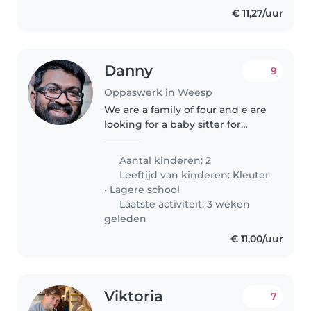
€ 11,27/uur
Danny
9
Oppaswerk in Weesp
We are a family of four and e are
looking for a baby sitter for
tuesdays for around 5 hours ,
only for our young son . My elder
Aantal kinderen: 2
daughter will be at school . We
Leeftijd van kinderen:
Kleuter
are from India , but..
•
Lagere school
Laatste activiteit: 3 weken
geleden
€ 11,00/uur
Viktoria
7