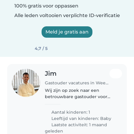
100% gratis voor oppassen
Alle leden voltooien verplichte ID-verificatie
Meld je gratis aan
4,7 / 5
Jim
Gastouder vacatures in Weesp
Wij zijn op zoek naar een
betrouwbare gastouder voor
onze nieuwsgierige, grappige en
liefhebbende baby. Onze
Aantal kinderen: 1
gastouder moet comfortabel zijn
Leeftijd van kinderen:
Baby
met het verzorgen van een baby
Laatste activiteit: 1 maand
en beschikbaar..
geleden