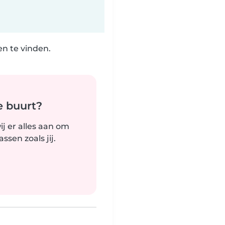
n te vinden.
e buurt?
j er alles aan om
sen zoals jij.