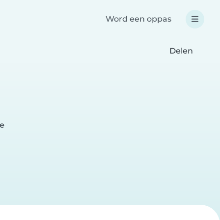
Word een oppas
Delen
e