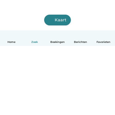
Kaart
Home
Zoek
Boekingen
Berichten
Favorieten
Nederlands
Hoe het werkt
Help
Voorwaarden & Privacy
Tarieven
Bedrijfsgegevens
Babysits for Work
Community standaarden