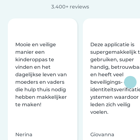
3.400+ reviews
Mooie en veilige
Deze applicatie is
manier een
supergemakkelijk 
kinderoppas te
gebruiken, super
vinden en het
handig, betrouwba
dagelijkse leven van
en heeft veel
moeders en vaders
beveiligings- en
die hulp thuis nodig
identiteitsverificati
hebben makkelijker
ystemen waardoor
te maken!
leden zich veilig
voelen.
Nerina
Giovanna