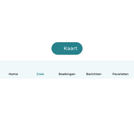
Kaart
Home
Zoek
Boekingen
Berichten
Favorieten
Nederlands
Hoe het werkt
Help
Voorwaarden & Privacy