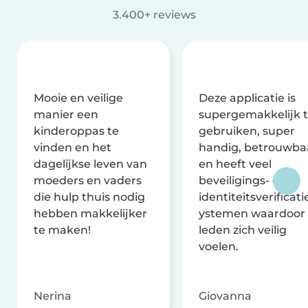
3.400+ reviews
Mooie en veilige
Deze applicatie is
manier een
supergemakkelijk 
kinderoppas te
gebruiken, super
vinden en het
handig, betrouwba
dagelijkse leven van
en heeft veel
moeders en vaders
beveiligings- en
die hulp thuis nodig
identiteitsverificati
hebben makkelijker
ystemen waardoor
te maken!
leden zich veilig
voelen.
Nerina
Giovanna