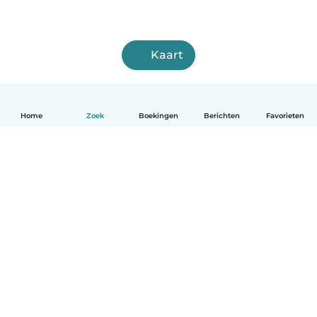
Kaart
Home
Zoek
Boekingen
Berichten
Favorieten
Nederlands
Hoe het werkt
Help
Voorwaarden & Privacy
Tarieven
Bedrijfsgegevens
Babysits for Work
Community standaarden