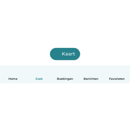
Kaart
Home
Zoek
Boekingen
Berichten
Favorieten
Nederlands
Hoe het werkt
Help
Voorwaarden & Privacy