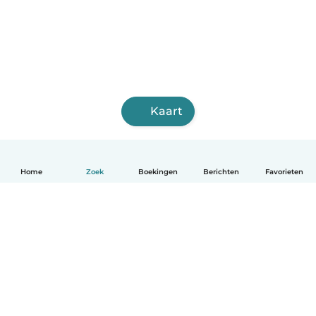
Kaart
Home
Zoek
Boekingen
Berichten
Favorieten
Nederlands
Hoe het werkt
Help
Voorwaarden & Privacy