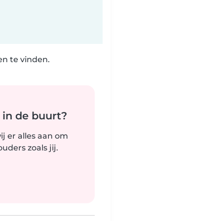
n te vinden.
 in de buurt?
j er alles aan om
ders zoals jij.