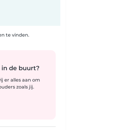
n te vinden.
 in de buurt?
j er alles aan om
ders zoals jij.