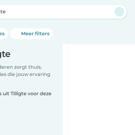
gte
es
Meer filters
gte
eren zorgt thuis.
ies die jouw ervaring
it Tilligte voor deze