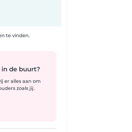
n te vinden.
 in de buurt?
j er alles aan om
ders zoals jij.