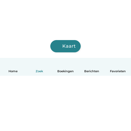
Kaart
Home
Zoek
Boekingen
Berichten
Favorieten
Nederlands
Hoe het werkt
Help
Voorwaarden & Privacy