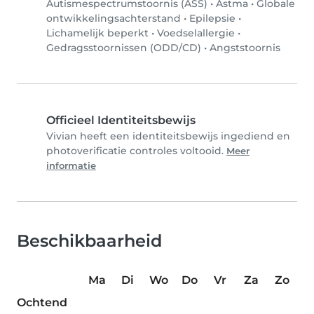
Autismespectrumstoornis (ASS)
•
Astma
•
Globale
ontwikkelingsachterstand
•
Epilepsie
•
Lichamelijk beperkt
•
Voedselallergie
•
Gedragsstoornissen (ODD/CD)
•
Angststoornis
Officieel Identiteitsbewijs
Vivian heeft een identiteitsbewijs ingediend en
photoverificatie controles voltooid.
Meer
informatie
Beschikbaarheid
Ma
Di
Wo
Do
Vr
Za
Zo
Ochtend