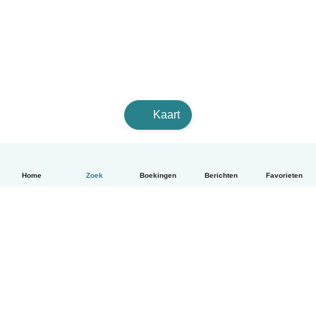
Kaart
Home
Zoek
Boekingen
Berichten
Favorieten
Nederlands
Hoe het werkt
Help
Voorwaarden & Privacy
Tarieven