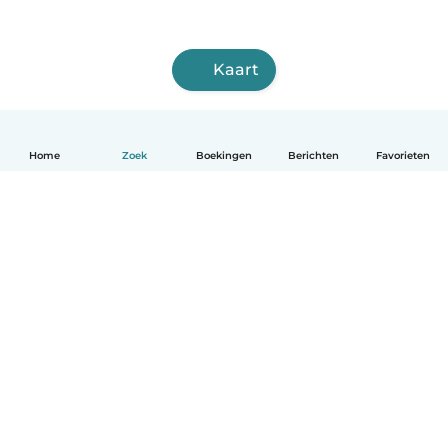
Kaart
Home
Zoek
Boekingen
Berichten
Favorieten
Nederlands
Hoe het werkt
Help
Voorwaarden & Privacy
Tarieven
Bedrijfsgegevens
Babysits for Work
Community standaarden