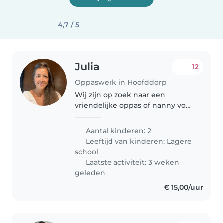
4,7 / 5
Julia
12
Oppaswerk in Hoofddorp
Wij zijn op zoek naar een
vriendelijke oppas of nanny voor
onze twee creatieve en speelse
kinderen in de
Aantal kinderen: 2
basisschoolleeftijd. Onze
Leeftijd van kinderen:
Lagere
kinderen zijn dol op praten en
school
spelen, dus iemand..
Laatste activiteit: 3 weken
geleden
€ 15,00/uur