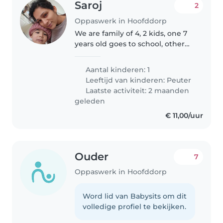
Saroj
2
Oppaswerk in Hoofddorp
We are family of 4, 2 kids, one 7
years old goes to school, other
one 3 years goes to preschool.
We need support with my son
Aantal kinderen: 1
who is 3 years old.
Leeftijd van kinderen:
Peuter
Laatste activiteit: 2 maanden
geleden
€ 11,00/uur
Ouder
7
Oppaswerk in Hoofddorp
Word lid van Babysits om dit
volledige profiel te bekijken.