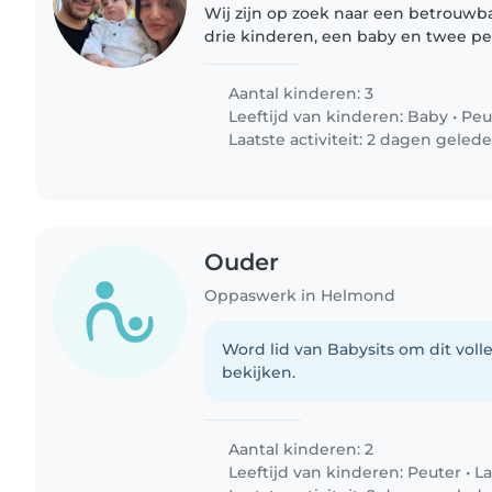
Wij zijn op zoek naar een betrouwb
drie kinderen, een baby en twee pe
zijn erg energiek, nieuwsgierig en
iemand te vinden die..
Aantal kinderen: 3
Leeftijd van kinderen:
Baby
•
Peu
Laatste activiteit: 2 dagen geled
Ouder
Oppaswerk in Helmond
Word lid van Babysits om dit volle
bekijken.
Aantal kinderen: 2
Leeftijd van kinderen:
Peuter
•
La