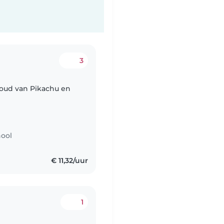
3
 houd van Pikachu en
hool
n
€ 11,32/uur
1