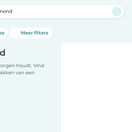
mond
es
Meer filters
nd
zorgen houdt. Vind
npakken van een