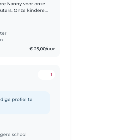
are Nanny voor onze
uters. Onze kinderen
 speels. We hopen
ter
en
€ 25,00/uur
1
dige profiel te
gere school