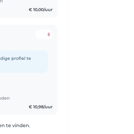
en
€ 10,00/uur
5
dige profiel te
leden
€ 10,98/uur
n te vinden.