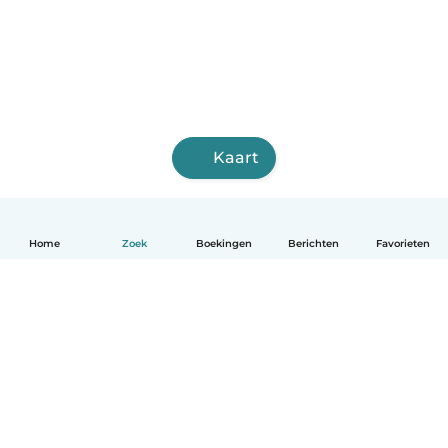
Kaart
Home
Zoek
Boekingen
Berichten
Favorieten
Nederlands
Hoe het werkt
Help
Voorwaarden & Privacy