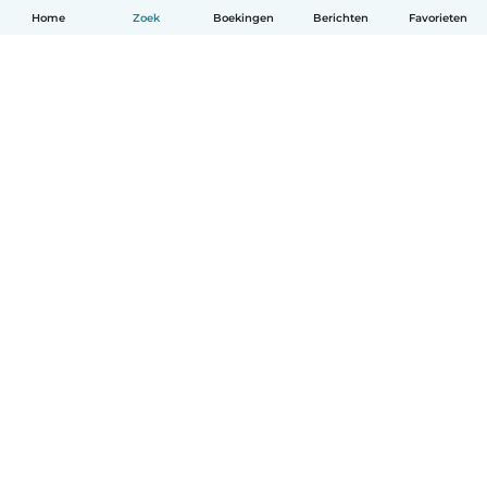
Home
Zoek
Boekingen
Berichten
Favorieten
Nederlands
Hoe het werkt
Help
Voorwaarden & Privacy
Tarieven
Bedrijfsgegevens
Babysits for Work
Community standaarden
© Babysits B.V.