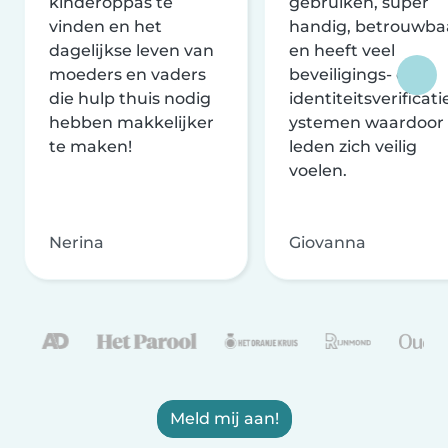
kinderoppas te
gebruiken, super
vinden en het
handig, betrouwba
dagelijkse leven van
en heeft veel
moeders en vaders
beveiligings- en
die hulp thuis nodig
identiteitsverificati
hebben makkelijker
ystemen waardoor
te maken!
leden zich veilig
voelen.
Nerina
Giovanna
Meld mij aan!