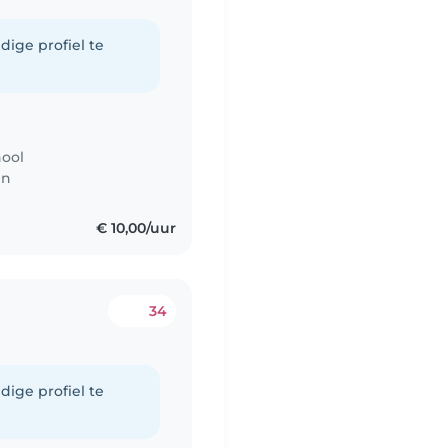
dige profiel te
hool
en
€ 10,00/uur
34
dige profiel te