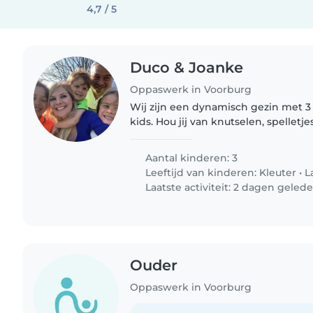
4,7 / 5
Duco & Joanke
Oppaswerk in Voorburg
Wij zijn een dynamisch gezin met 3 
kids. Hou jij van knutselen, spelletj
gaan, dan ben je hier aan het juiste
de keuken..
Aantal kinderen: 3
Leeftijd van kinderen:
Kleuter
•
L
Laatste activiteit: 2 dagen geled
Ouder
Oppaswerk in Voorburg