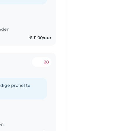
leden
€ 11,00/uur
28
dige profiel te
en