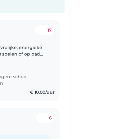
17
vrolijke, energieke
es spelen of op pad
 adres. Wat ervaring in
agere school
en
€ 10,00/uur
6