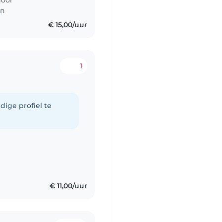
hool
en
€ 15,00/uur
1
dige profiel te
€ 11,00/uur