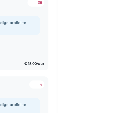
38
dige profiel te
n
€ 18,00/uur
4
dige profiel te