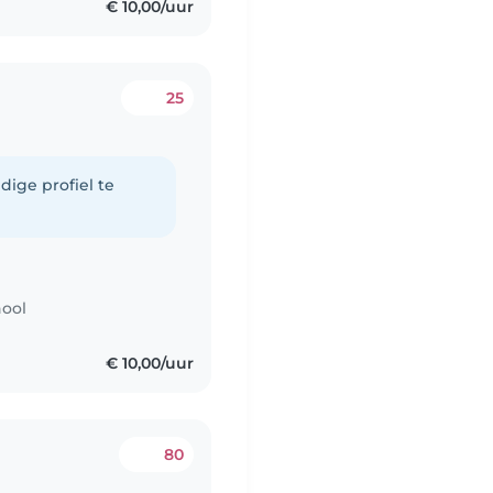
€ 10,00/uur
25
dige profiel te
hool
€ 10,00/uur
80