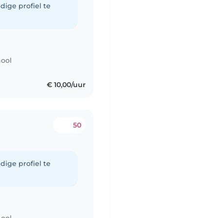
dige profiel te
hool
€ 10,00/uur
50
dige profiel te